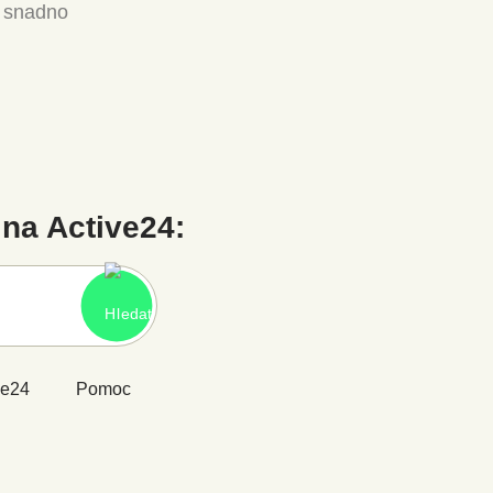
a snadno
na Active24:
ve24
Pomoc