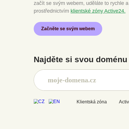
začít se svým webem, uděláte to rychle 
prostřednictvím
klientské zóny Active24.
Začněte se svým webem
Najděte si svou doménu 
Klientská zóna
Acti